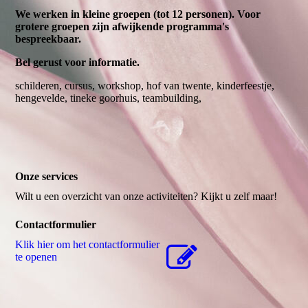
We werken in kleine groepen (tot 12 personen). Voor
grotere groepen zijn afwijkende programma's
bespreekbaar.
Bel gerust voor informatie.
schilderen, cursus, workshop, hof van twente, kinderfeestje,
hengevelde, tineke goorhuis, teambuilding,
Onze services
Wilt u een overzicht van onze activiteiten? Kijkt u zelf maar!
Contactformulier
Klik hier om het contactformulier
te openen