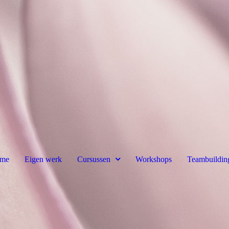
me
Eigen werk
Cursussen
Workshops
Teambuildin