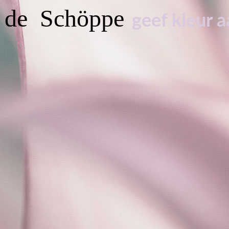
r de Schöppe
geef kleur a